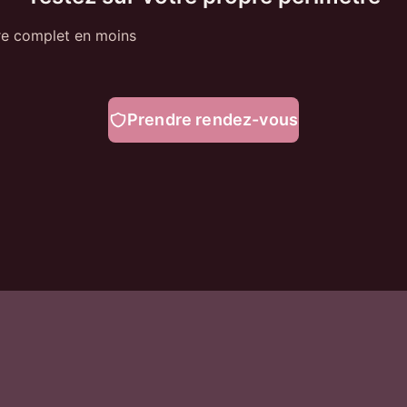
re complet en moins
Prendre rendez-vous
Ressources
Défis
Blog
Pentest po
Guides
Trop d'ale