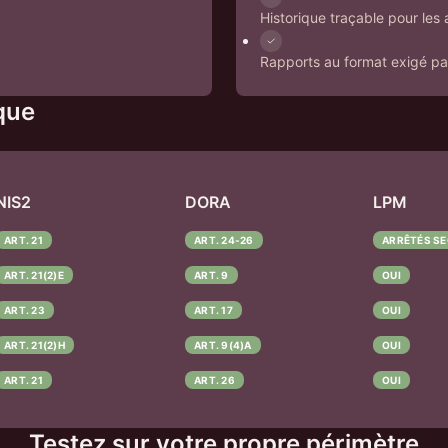
Historique traçable pour les 
Rapports au format exigé par
que
NIS2
DORA
LPM
ART. 21
ART. 24-26
ARRÊTÉS SE
ART. 21(2)E
ART. 9
OUI
ART. 23
ART. 17
OUI
ART. 21(2)H
ART. 9(4)A
OUI
ART. 21
ART. 26
OUI
Testez sur votre propre périmètre