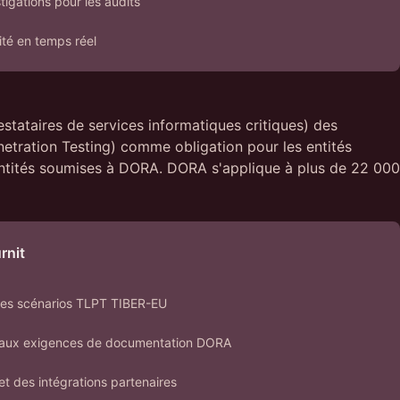
tigations pour les audits
té en temps réel
stataires de services informatiques critiques) des
netration Testing) comme obligation pour les entités
s entités soumises à DORA. DORA s'applique à plus de 22 000
rnit
r les scénarios TLPT TIBER-EU
 aux exigences de documentation DORA
et des intégrations partenaires