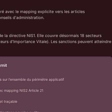
 avec le mapping explicite vers les articles
seils d'administration.
e la directive NIS1. Elle couvre désormais 18 secteurs
eurs d'Importance Vitale). Les sanctions peuvent atteindre
rnit
s sur l'ensemble du périmètre applicatif
ec mapping NIS2 Article 21
et traçable