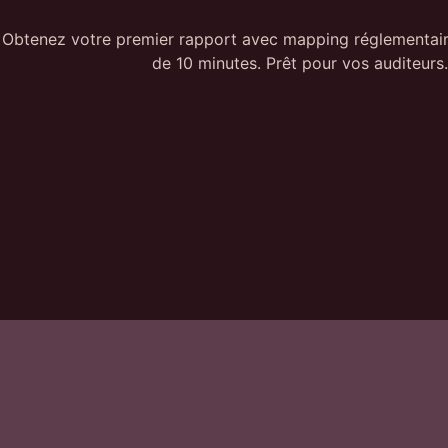
Obtenez votre premier rapport avec mapping réglementai
de 10 minutes. Prêt pour vos auditeurs.
Plateforme
HACKSESSIBLE.
Pentest automatique
Du risque à la preuve.
Investigation IA
La plateforme de pentest automatisé pour