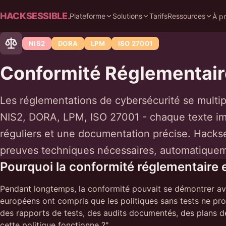
HACKSESSIBLE.
Plateforme
Solutions
Tarifs
Ressources
À p
NIS2
DORA
LPM
ISO 27001
Conformité Réglementair
Les réglementations de cybersécurité se multipl
NIS2, DORA, LPM, ISO 27001 - chaque texte im
réguliers et une documentation précise. Hackse
preuves techniques nécessaires, automatiquem
Pourquoi la conformité réglementaire e
Pendant longtemps, la conformité pouvait se démontrer avec
européens ont compris que les politiques sans tests ne pro
des rapports de tests, des audits documentés, des plans de
cette politique fonctionne ?"