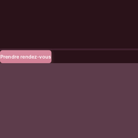
HACKSESSIBLE.
Prendre rendez-vous
Du risque à la preuve.
La plateforme de pentest automatisé pour les équipes sécurité.
Plateforme
Pentest automatique
Investigation IA
Comment ça marche
Intégrations
Ressources
Blog
Guides