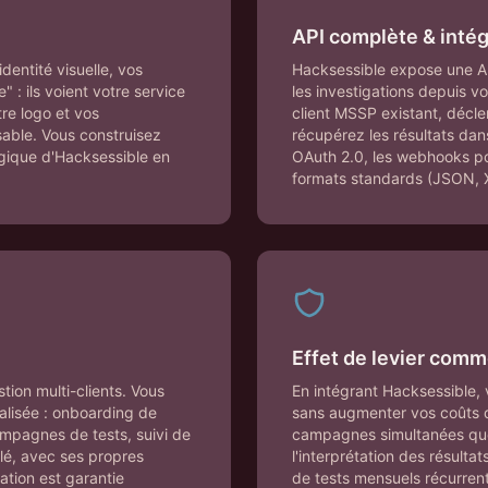
API complète & intég
entité visuelle, vos
Hacksessible expose une A
 : ils voient votre service
les investigations depuis vo
re logo et vos
client MSSP existant, décle
sable. Vous construisez
récupérez les résultats dan
ogique d'Hacksessible en
OAuth 2.0, les webhooks pou
formats standards (JSON, 
Effet de levier comm
tion multi-clients. Vous
En intégrant Hacksessible, 
alisée : onboarding de
sans augmenter vos coûts d
ampagnes de tests, suivi de
campagnes simultanées que
lé, avec ses propres
l'interprétation des résulta
lation est garantie
de tests mensuels récurrents