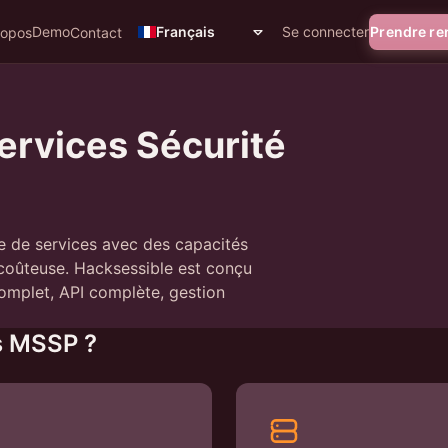
Demo
Se connecter
Prendre r
Français
ropos
Contact
ervices Sécurité
e de services avec des capacités
 coûteuse. Hacksessible est conçu
complet, API complète, gestion
es MSSP ?