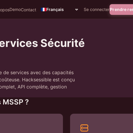
Demo
Se connecter
Prendre r
Français
ropos
Contact
ervices Sécurité
e de services avec des capacités
 coûteuse. Hacksessible est conçu
complet, API complète, gestion
es MSSP ?