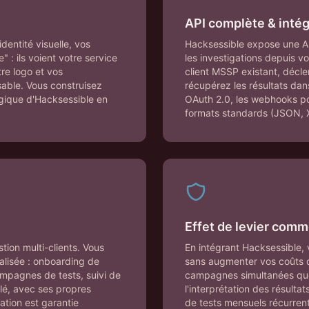
API complète & intég
entité visuelle, vos
Hacksessible expose une A
 : ils voient votre service
les investigations depuis vo
re logo et vos
client MSSP existant, décle
sable. Vous construisez
récupérez les résultats dan
ogique d'Hacksessible en
OAuth 2.0, les webhooks pou
formats standards (JSON, 
Effet de levier comm
tion multi-clients. Vous
En intégrant Hacksessible, 
alisée : onboarding de
sans augmenter vos coûts d
ampagnes de tests, suivi de
campagnes simultanées que
lé, avec ses propres
l'interprétation des résulta
lation est garantie
de tests mensuels récurrents