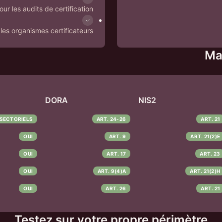
ur les audits de certification
les organismes certificateurs
Ma
DORA
NIS2
 SECTORIELS
ART. 24-26
ART. 21
OUI
ART. 9
ART. 21(2)E
OUI
ART. 17
ART. 23
OUI
ART. 9(4)A
ART. 21(2)H
OUI
ART. 26
ART. 21
Testez sur votre propre périmètre