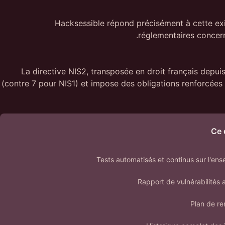
Hacksessible répond précisément à cette exi
réglementaires concern
La directive NIS2, transposée en droit français depui
(contre 7 pour NIS1) et impose des obligations renforcées
Ce 
Tests automatisés et continus sur l'ens
Rapport de vulnérabilités
Plan de re