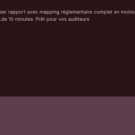
ier rapport avec mapping réglementaire complet en moins
de 10 minutes. Prêt pour vos auditeurs.
Plateforme
HACKSESSIBLE.
Pentest automatique
Du risque à la preuve.
Investigation IA
La plateforme de pentest automatisé pour