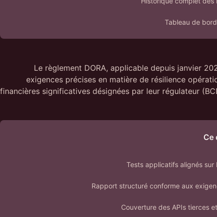
Historique complet des i
Tableau de bord
Le règlement DORA, applicable depuis janvier 2025
exigences précises en matière de résilience opérati
financières significatives désignées par leur régulateur (
Ce 
Tests applicatifs alignés su
Rapport structuré conforme aux exig
Couverture des APIs tierces et