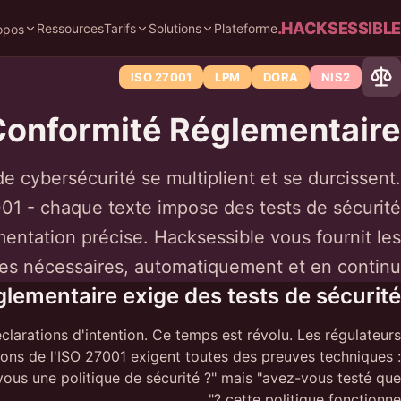
HACKSESSIBLE.
Ressources
Tarifs
Solutions
Plateforme
opos
ISO 27001
LPM
DORA
NIS2
Conformité Réglementaire
e cybersécurité se multiplient et se durcissent.
1 - chaque texte impose des tests de sécurité
entation précise. Hacksessible vous fournit les
es nécessaires, automatiquement et en continu.
glementaire exige des tests de sécurité
larations d'intention. Ce temps est révolu. Les régulateurs
ions de l'ISO 27001 exigent toutes des preuves techniques :
vous une politique de sécurité ?" mais "avez-vous testé que
cette politique fonctionne ?"