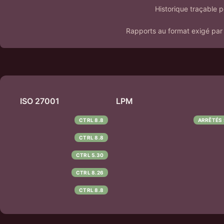
Historique traçable po
Rapports au format exigé par 
ISO 27001
LPM
CTRL 8.8
ARRÊTÉS
CTRL 8.8
CTRL 5.30
CTRL 8.26
CTRL 8.8