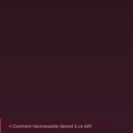
Les tests de sécurité arrivent trop tard dans le
cycle, après le déploiement
Les scanners SAST/DAST génèrent du bruit, pas
des actions
L'équipe dev voit la sécurité comme un frein, pas
un enabler
Les vulnérabilités découvertes en prod sont plus
coûteuses à corriger
Pas de feedback de sécurité dans la CI/CD
Comment Hacksessible répond à ce défi