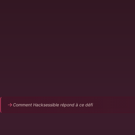
Un RSSI seul dans une ETI gère des dizaines d'application
services
Pas d'équipe offensive interne pour réaliser les tests
Le temps manque entre la gestion des incidents et les pro
conformité
Impossible de justifier le budget d'un SOC ou d'une équi
La direction attend des résultats avec des moyens limités
Comment Hacksessible répond à ce défi