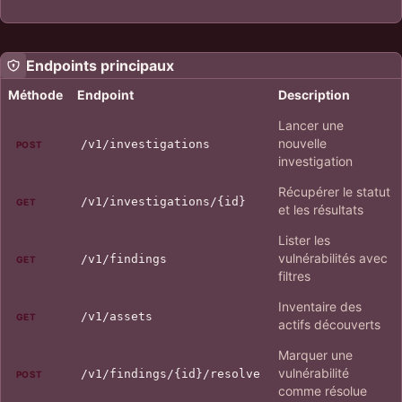
Endpoints principaux
Méthode
Endpoint
Description
Lancer une
nouvelle
/v1/investigations
POST
investigation
Récupérer le statut
/v1/investigations/{id}
GET
et les résultats
Lister les
vulnérabilités avec
/v1/findings
GET
filtres
Inventaire des
/v1/assets
GET
actifs découverts
Marquer une
vulnérabilité
/v1/findings/{id}/resolve
POST
comme résolue