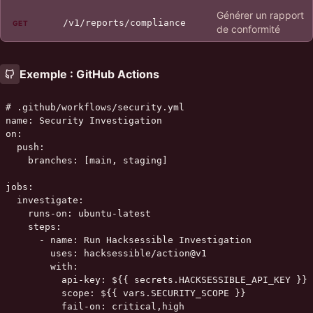
Générer un rapport
/v1/reports/compliance
GET
de conformité
Exemple : GitHub Actions
# .github/workflows/security.yml

name: Security Investigation

on:

  push:

    branches: [main, staging]

jobs:

  investigate:

    runs-on: ubuntu-latest

    steps:

      - name: Run Hacksessible Investigation

        uses: hacksessible/action@v1

        with:

          api-key: ${{ secrets.HACKSESSIBLE_API_KEY }}

          scope: ${{ vars.SECURITY_SCOPE }}

          fail-on: critical,high
