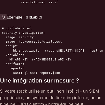
          report-format: sarif
Exemple : GitLab CI
# .gitlab-ci.yml

security-investigation:

  stage: security

  image: hacksessible/cli:latest

  script:

    - hk investigate --scope $SECURITY_SCOPE --fail-on 
  variables:

    HK_API_KEY: $HACKSESSIBLE_API_KEY

  artifacts:

    reports:

      sast: gl-sast-report.json
Une intégration sur mesure ?
Si votre stack utilise un outil non listé ici - un SIEM
propriétaire, un système de ticketing interne, ou un
pipeline CI/CD custom - notre équipe peut