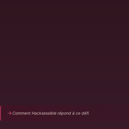
Scanners de vulnérabilités = des centaines
d'alertes brutes sans contexte
Pas de distinction entre faux positifs et vrais
risques
Triage manuel chronophage et source d'erreurs
Les équipes sécurité sont submergées, les vrais
risques passent entre les mailles
Aucune preuve que la vulnérabilité est réellement
exploitable
Comment Hacksessible répond à ce défi