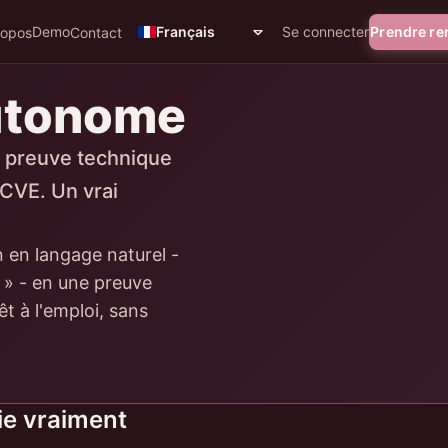
Demo
Se connecter
Prendre r
Français
ropos
Contact
Autonome
a preuve technique
 CVE. Un vrai
n en langage naturel -
 » - en une preuve
t à l'emploi, sans
fie vraiment