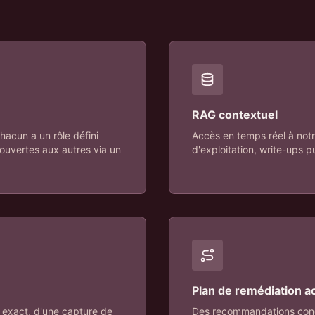
RAG contextuel
hacun a un rôle défini
Accès en temps réel à not
ouvertes aux autres via un
d'exploitation, write-ups p
Plan de remédiation a
 exact, d'une capture de
Des recommandations conc