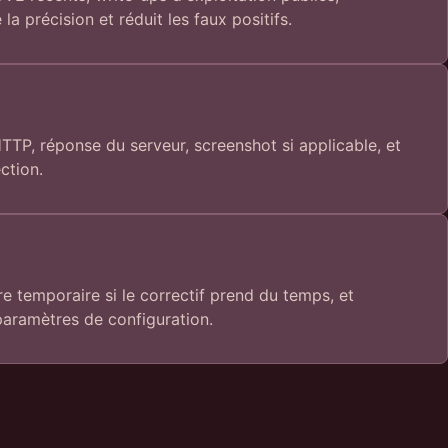
 précision et réduit les faux positifs.
TTP, réponse du serveur, screenshot si applicable, et
ction.
e temporaire si le correctif prend du temps, et
aramètres de configuration.