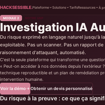
HACKSESSIBLE.
Plateforme
Solutions
Tarifs
Ressources
À p
MODULE 2
NOTRE USP
Investigation IA 
Du risque exprimé en langage naturel jusqu'à l
exploitable. Pas un scanner. Pas un rapport de
raisonnement d'attaquant, automatisé.
C'est la seule plateforme qui transforme une questio
« Peut-on accéder à nos données depuis l'extérieur ?
technique reproductible et un plan de remédiation prê
intervention humaine.
Voir la démo
Obtenir un devis personnalisé
Du risque à la preuve : ce que ça signi