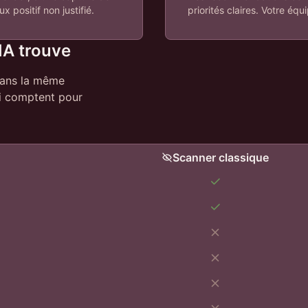
 positif non justifié.
priorités claires. Votre éq
IA trouve
 dans la même
ui comptent pour
Scanner classique