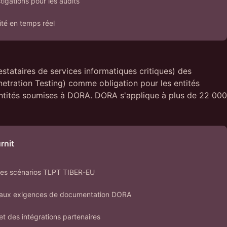
tigations pour les audits
té en temps réel
stataires de services informatiques critiques) des
netration Testing) comme obligation pour les entités
s entités soumises à DORA. DORA s'applique à plus de 22 000
rnit
r les scénarios TLPT TIBER-EU
 aux exigences de documentation DORA
et des intégrations partenaires