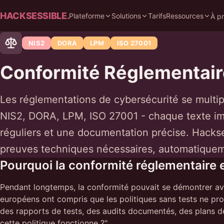
HACKSESSIBLE.
Plateforme
Solutions
Tarifs
Ressources
À p
NIS2
DORA
LPM
ISO 27001
Conformité Réglementair
Les réglementations de cybersécurité se multipl
NIS2, DORA, LPM, ISO 27001 - chaque texte im
réguliers et une documentation précise. Hackse
preuves techniques nécessaires, automatiquem
Pourquoi la conformité réglementaire e
Pendant longtemps, la conformité pouvait se démontrer avec
européens ont compris que les politiques sans tests ne pro
des rapports de tests, des audits documentés, des plans de
cette politique fonctionne ?"