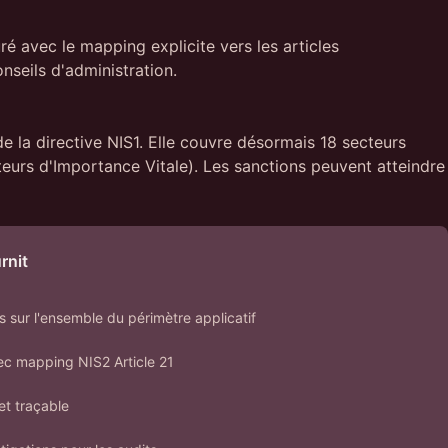
 avec le mapping explicite vers les articles
seils d'administration.
e la directive NIS1. Elle couvre désormais 18 secteurs
eurs d'Importance Vitale). Les sanctions peuvent atteindre
rnit
s sur l'ensemble du périmètre applicatif
ec mapping NIS2 Article 21
et traçable