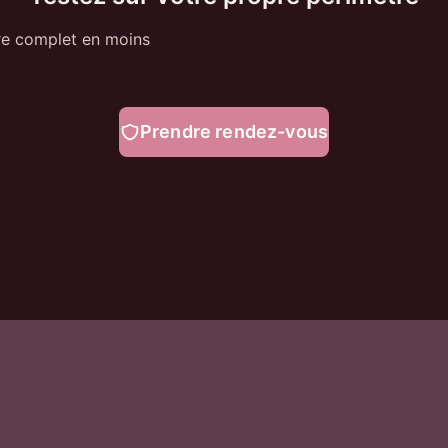
re complet en moins
Prendre rendez-vous
Ressources
Défis
Blog
Pentest po
Guides
Trop d'ale