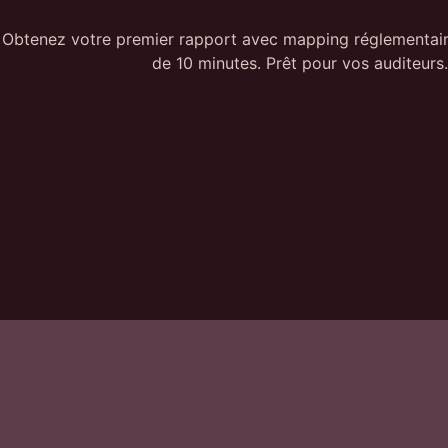
Obtenez votre premier rapport avec mapping réglementai
de 10 minutes. Prêt pour vos auditeurs.
Plateforme
HACKSESSIBLE.
Pentest automatique
Du risque à la preuve.
Investigation IA
La plateforme de pentest automatisé pour