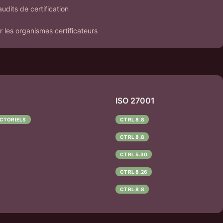
audits de certification
 les organismes certificateurs
ISO 27001
CTORIELS
CTRL 8.8
CTRL 8.8
CTRL 5.30
CTRL 8.26
CTRL 8.8