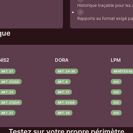
Historique traçable pour les 
Rapports au format exigé par
que
NIS2
DORA
LPM
ART. 21
ART. 24-26
ARRÊTÉS SE
ART. 21(2)E
ART. 9
OUI
ART. 23
ART. 17
OUI
ART. 21(2)H
ART. 9(4)A
OUI
ART. 21
ART. 26
OUI
Testez sur votre propre périmètre