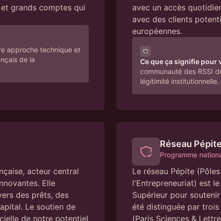
O et grands comptes qui
avec un accès quotidien
avec des clients potent
européennes.
tre approche technique et
nçais de la
Ce que ça signifie pour 
communauté des RSSI des 
légitimité institutionnelle.
Réseau Pépit
Programme national
nçaise, acteur central
Le réseau Pépite (Pôles 
nnovantes. Elle
l'Entrepreneuriat) est 
vers des prêts, des
Supérieur pour soutenir
apital. Le soutien de
été distinguée par trois
cielle de notre potentiel
(Paris Sciences & Lettre