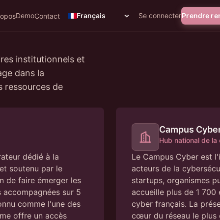
Demo
Se connecter
Prendre r
Français
ropos
Contact
es institutionnels et
age dans la
s ressources de
Campus Cybe
Hub national de la
rateur dédié à la
Le Campus Cyber est l'in
et soutenu par le
acteurs de la cybersécu
n de faire émerger les
startups, organismes pu
ps accompagnées sur 5
accueille plus de 1 700
econnu comme l'une des
cyber français. La pré
mme offre un accès
cœur du réseau le plus 