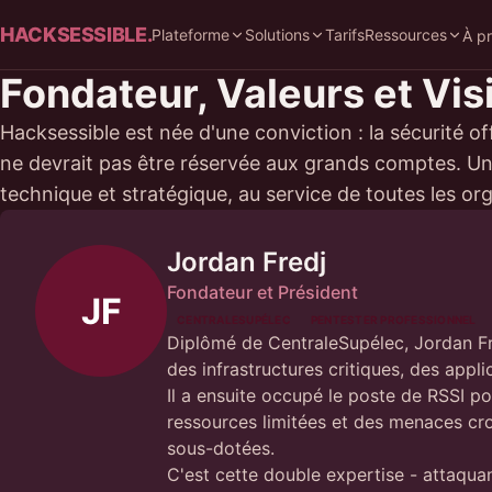
HACKSESSIBLE.
Plateforme
Solutions
Tarifs
Ressources
À p
Fondateur, Valeurs et Vis
Hacksessible est née d'une conviction : la sécurité o
ne devrait pas être réservée aux grands comptes. Un
technique et stratégique, au service de toutes les or
Jordan Fredj
Fondateur et Président
JF
CENTRALESUPÉLEC
PENTESTER PROFESSIONNEL
Diplômé de CentraleSupélec, Jordan Fr
des infrastructures critiques, des appl
Il a ensuite occupé le poste de RSSI po
ressources limitées et des menaces cro
sous-dotées.
C'est cette double expertise - attaquan