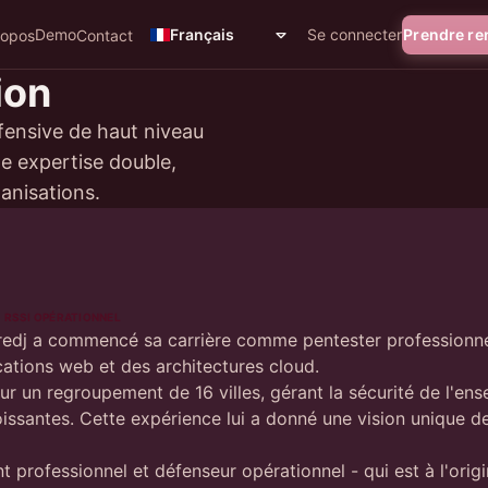
Demo
Se connecter
Prendre r
Français
ropos
Contact
ion
ffensive de haut niveau
e expertise double,
ganisations.
RSSI OPÉRATIONNEL
edj a commencé sa carrière comme pentester professionnel,
ications web et des architectures cloud.
ur un regroupement de 16 villes, gérant la sécurité de l'en
issantes. Cette expérience lui a donné une vision unique de
t professionnel et défenseur opérationnel - qui est à l'orig