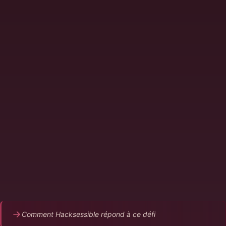
Les tests de sécurité arrivent trop tard dans le
cycle, après le déploiement
Les scanners SAST/DAST génèrent du bruit, pas
des actions
L'équipe dev voit la sécurité comme un frein, pas
un enabler
Les vulnérabilités découvertes en prod sont plus
coûteuses à corriger
Pas de feedback de sécurité dans la CI/CD
Comment Hacksessible répond à ce défi