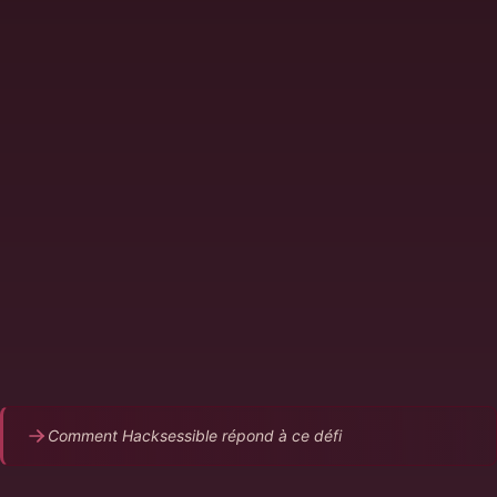
Scanners de vulnérabilités = des centaines
d'alertes brutes sans contexte
Pas de distinction entre faux positifs et vrais
risques
Triage manuel chronophage et source d'erreurs
Les équipes sécurité sont submergées, les vrais
risques passent entre les mailles
Aucune preuve que la vulnérabilité est réellement
exploitable
Comment Hacksessible répond à ce défi