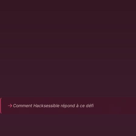
Les tests de sécurité arrivent trop tard dans le cycle, aprè
déploiement
Les scanners SAST/DAST génèrent du bruit, pas des acti
L'équipe dev voit la sécurité comme un frein, pas un enab
Les vulnérabilités découvertes en prod sont plus coûteus
corriger
Pas de feedback de sécurité dans la CI/CD
Comment Hacksessible répond à ce défi