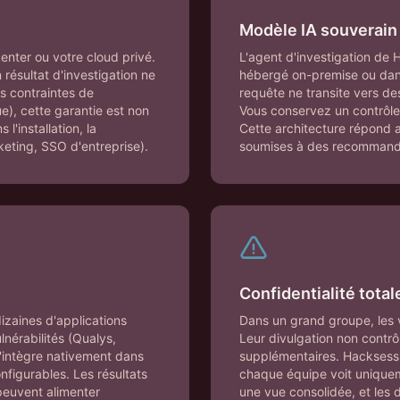
Modèle IA souverain
nter ou votre cloud privé.
L'agent d'investigation de
résultat d'investigation ne
hébergé on-premise ou dan
es contraintes de
requête ne transite vers d
), cette garantie est non
Vous conservez un contrôle to
'installation, la
Cette architecture répond a
cketing, SSO d'entreprise).
soumises à des recommanda
Confidentialité total
zaines d'applications
Dans un grand groupe, les v
lnérabilités (Qualys,
Leur divulgation non contrô
s'intègre nativement dans
supplémentaires. Hacksessib
igurables. Les résultats
chaque équipe voit uniqueme
peuvent alimenter
une vue consolidée, et les 