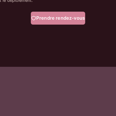
 le déploiement.
Prendre rendez-vous
Ressources
Défis
Blog
Pentest po
Guides
Trop d'ale
Glossaire
Prouver sa
Cas clients
Coût du p
Calculateur ROI
Conformit