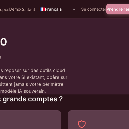
Demo
Se connecter
Prendre r
Français
ropos
Contact
40
e
s reposer sur des outils cloud
ans votre SI existant, opère sur
uittent jamais votre périmètre.
modèle IA souverain.
es grands comptes ?