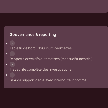
Gouvernance & reporting
Tableau de bord CISO multi-périmètres
Rapports exécutifs automatisés (mensuel/trimestriel)
Traçabilité complète des investigations
SLA de support dédié avec interlocuteur nommé