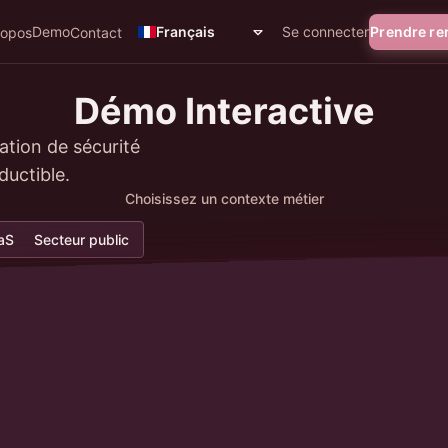
Demo
Se connecter
Prendre r
Français
ropos
Contact
Démo Interactive
ation de sécurité
ductible.
Choisissez un contexte métier
aS
Secteur public