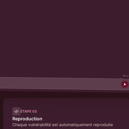
#inv
ÉTAPE
03
Reproduction
Chaque vulnérabilité est automatiquement reproduite