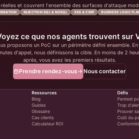
s réelles et couvrent l'ensemble des surfaces d'attaque mod
RISATION
INJECTION SQL & NOSQL
XSS & CSRF
BUSINESS LOGIC FL
Voyez ce que nos agents trouvent sur 
us proposons un PoC sur un périmètre défini ensemble. En
nutes d'appel, nous définissons la cible. En moins de 2 heu
après, vous avez les premiers résultats.
Prendre rendez-vous
Nous contacter
Ressources
Défis
Blog
Pentest po
Guides
Trop d'ale
Glossaire
Prouver sa
Cas clients
Coût du p
Calculateur ROI
Conformit