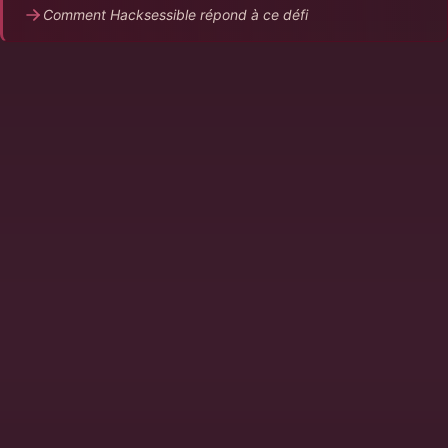
Comment Hacksessible répond à ce défi
Comment Hacksessible répond à ce
défi
La directive NIS2 impose une approche de gestion
des risques cyber (Art. 21) mais ne prescrit pas de
méthodologie spécifique de tests. Ce sont les
auditeurs ANSSI et leurs équivalents européens qui
s'accordent sur un point pratique : des déclarations
de bonne intention ne suffisent pas. Il faut des
preuves techniques datées et traçables, montrant
que des tests réguliers sont réalisés et que les
vulnérabilités identifiées sont traitées selon un plan
de remédiation documenté.
Hacksessible a construit sa plateforme avec cette
exigence documentaire au coeur. Chaque