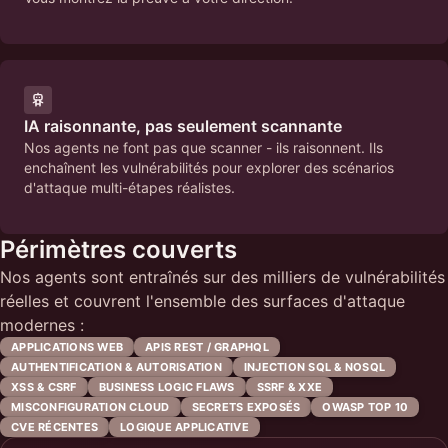
IA raisonnante, pas seulement scannante
Nos agents ne font pas que scanner - ils raisonnent. Ils
enchaînent les vulnérabilités pour explorer des scénarios
d'attaque multi-étapes réalistes.
Périmètres couverts
Nos agents sont entraînés sur des milliers de vulnérabilités
réelles et couvrent l'ensemble des surfaces d'attaque
modernes :
APPLICATIONS WEB
APIS REST / GRAPHQL
AUTHENTIFICATION & AUTORISATION
INJECTION SQL & NOSQL
XSS & CSRF
BUSINESS LOGIC FLAWS
SSRF & XXE
MISCONFIGURATION CLOUD
SECRETS EXPOSÉS
OWASP TOP 10
CVE RÉCENTES
LOGIQUE APPLICATIVE