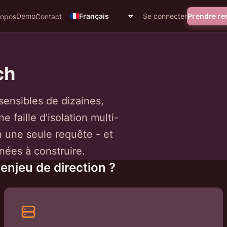
Demo
Se connecter
Prendre r
Français
ropos
Contact
ch
ensibles de dizaines,
 faille d'isolation multi-
n une seule requête - et
nées à construire.
enjeu de direction ?