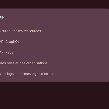
te
s sur toutes les ressources
l'API GraphQL
 API keys
des rôles et des organisations
les logs et les messages d'erreur