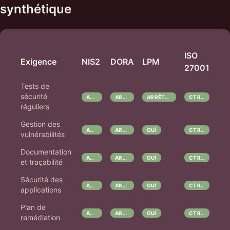
synthétique
ISO
Exigence
NIS2
DORA
LPM
27001
Tests de
sécurité
ART. 21
ART. 24-26
ARRÊTÉS SECTORIELS
CTRL 8.8
réguliers
Gestion des
ART. 21(2)E
ART. 9
OUI
CTRL 8.8
vulnérabilités
Documentation
ART. 23
ART. 17
OUI
CTRL 5.30
et traçabilité
Sécurité des
ART. 21(2)H
ART. 9(4)A
OUI
CTRL 8.26
applications
Plan de
ART. 21
ART. 26
OUI
CTRL 8.8
remédiation