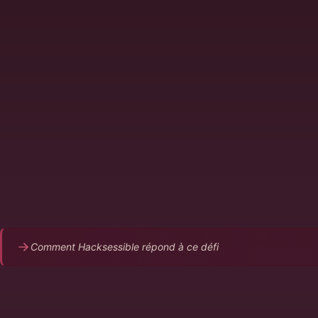
Les tests de sécurité arrivent trop tard dans le cycle, aprè
déploiement
Les scanners SAST/DAST génèrent du bruit, pas des acti
L'équipe dev voit la sécurité comme un frein, pas un enab
Les vulnérabilités découvertes en prod sont plus coûteus
corriger
Pas de feedback de sécurité dans la CI/CD
Comment Hacksessible répond à ce défi