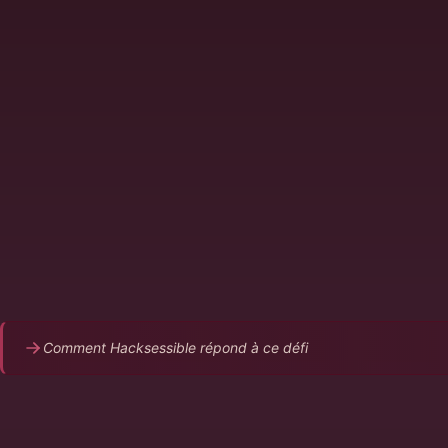
Un RSSI seul dans une ETI gère des dizaines d'application
services
Pas d'équipe offensive interne pour réaliser les tests
Le temps manque entre la gestion des incidents et les pro
conformité
Impossible de justifier le budget d'un SOC ou d'une équi
La direction attend des résultats avec des moyens limités
Comment Hacksessible répond à ce défi